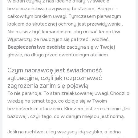
w ekran czynią z nas idealne ofiary. W świecie
bezpieczeństwa nazywamy to stanem „Białym” –
całkowitym brakiem uwagi. Tymczasem pierwszym
krokiem do skutecznej ochrony jest przewidywanie .
Nie musisz być komandosem, aby unikać kłopotów.
Wystarczy, że nauczysz się patrzeć i widzieć.
Bezpieczeństwo osobiste
zaczyna się w Twojej
głowie, na długo przed ewentualnym atakiem.
Czym naprawdę jest świadomość
sytuacyjna, czyli jak rozpoznawać
zagrożenia zanim się pojawią
To nie paranoja. To stan zrelaksowanej uwagi. Chodzi o
wiedzę na temat tego, co dzieje się w Twoim
bezpośrednim otoczeniu. Kluczem jest zrozumienie „linii
bazowej”, czyli tego, co w danym miejscu jest normą.
Jeśli na ruchliwej ulicy wszyscy idą szybko, a jedna