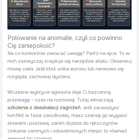
Polowanie na anomalie, czyli co powinno
Cię zaniepokoić?
Na co konkretnie zwracać uwagę? Patrz na ręce. To w
nich zazwyczaj znajduje się narzędzie ataku. Obserwuj
mowę ciała. Jeśli ktoś unika wzroku lub nerwowo się
rozgląda, zachowaj dystans.
Wczesne wykrycie agresora daje Ci bezcenną
przewagę – czas na rozmowę. Tutaj wkraczają
szkolenia z deeskalacji zagroże
ń
. Jeśli zauważysz
konflikt w fazie zarodkowej, masz szansę go wygasić
słowami i postawą, zanim dojdzie do rękoczynów.
Unikanie ciemnych i odosobnionych miejsc to również
element tej strategii .