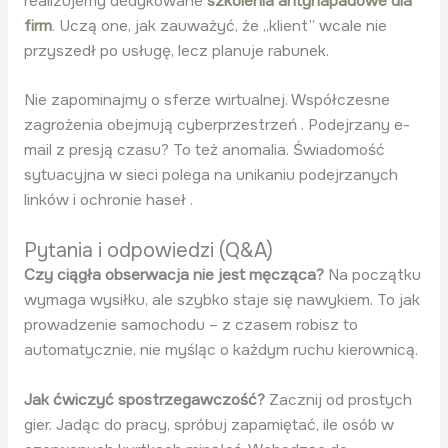
realizujemy dedykowane
szkolenia antynapadowe dla
firm
. Uczą one, jak zauważyć, że „klient” wcale nie
przyszedł po usługę, lecz planuje rabunek.
Nie zapominajmy o sferze wirtualnej. Współczesne
zagrożenia obejmują cyberprzestrzeń . Podejrzany e-
mail z presją czasu? To też anomalia. Świadomość
sytuacyjna w sieci polega na unikaniu podejrzanych
linków i ochronie haseł .
Pytania i odpowiedzi (Q&A)
Czy ciągła obserwacja nie jest męcząca?
Na początku
wymaga wysiłku, ale szybko staje się nawykiem. To jak
prowadzenie samochodu – z czasem robisz to
automatycznie, nie myśląc o każdym ruchu kierownicą.
Jak ćwiczyć spostrzegawczość?
Zacznij od prostych
gier. Jadąc do pracy, spróbuj zapamiętać, ile osób w