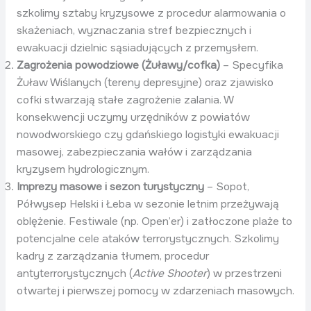
szkolimy sztaby kryzysowe z procedur alarmowania o
skażeniach, wyznaczania stref bezpiecznych i
ewakuacji dzielnic sąsiadujących z przemysłem.
Zagrożenia powodziowe (Żuławy/cofka)
– Specyfika
Żuław Wiślanych (tereny depresyjne) oraz zjawisko
cofki stwarzają stałe zagrożenie zalania. W
konsekwencji uczymy urzędników z powiatów
nowodworskiego czy gdańskiego logistyki ewakuacji
masowej, zabezpieczania wałów i zarządzania
kryzysem hydrologicznym.
Imprezy masowe i sezon turystyczny
– Sopot,
Półwysep Helski i Łeba w sezonie letnim przeżywają
oblężenie. Festiwale (np. Open’er) i zatłoczone plaże to
potencjalne cele ataków terrorystycznych. Szkolimy
kadry z zarządzania tłumem, procedur
antyterrorystycznych (
Active Shooter
) w przestrzeni
otwartej i pierwszej pomocy w zdarzeniach masowych.