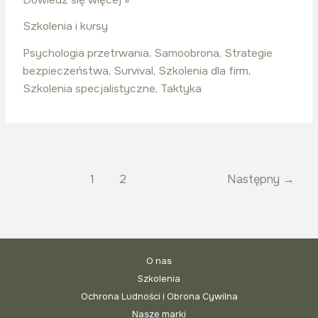
Szkolenia i kursy
Psychologia przetrwania
,
Samoobrona
,
Strategie
bezpieczeństwa
,
Survival
,
Szkolenia dla firm
,
Szkolenia specjalistyczne
,
Taktyka
1
2
Następny
→
O nas
Szkolenia
Ochrona Ludności i Obrona Cywilna
Nasze marki