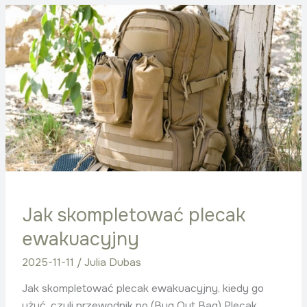
Jak
skompletować
plecak
ewakuacyjny
Jak skompletować plecak
ewakuacyjny
2025-11-11
/
Julia Dubas
Jak skompletować plecak ewakuacyjny, kiedy go
użyć, czyli przewodnik po (Bug Out Bag) Plecak