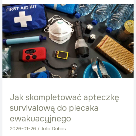
Jak
skompletować
apteczkę
survivalową
do
plecaka
ewakuacyjnego
Jak skompletować apteczkę
survivalową do plecaka
ewakuacyjnego
2026-01-26
/
Julia Dubas