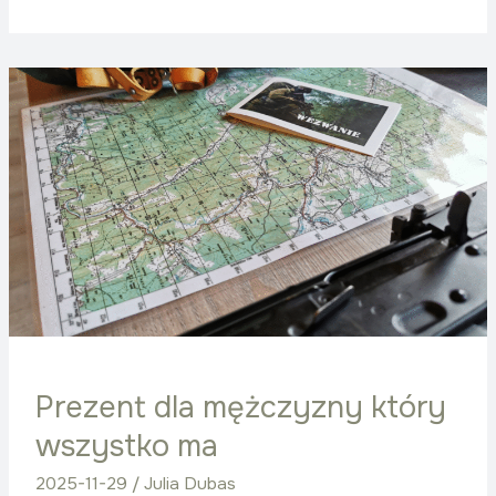
Prezent
dla
mężczyzny
który
wszystko
ma
Prezent dla mężczyzny który
wszystko ma
2025-11-29
/
Julia Dubas