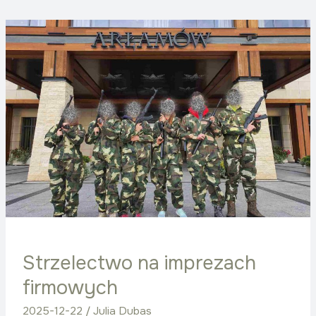
Strzelectwo
na
imprezach
firmowych
Strzelectwo na imprezach
firmowych
2025-12-22
/
Julia Dubas