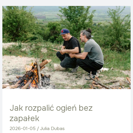
Jak
rozpalić
ogień
bez
zapałek
Jak rozpalić ogień bez
zapałek
2026-01-05
/
Julia Dubas